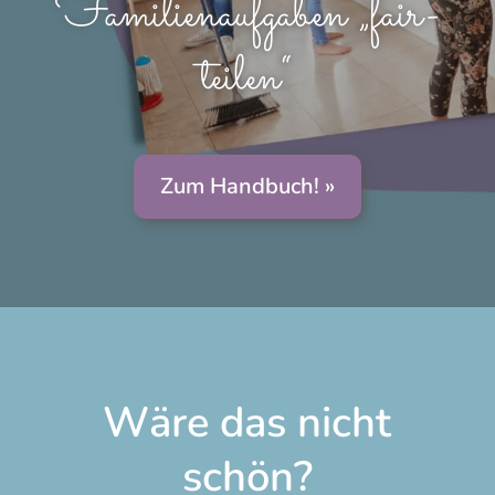
Familienaufgaben „fair-
teilen“
Zum Handbuch! »
Wäre das nicht
schön?