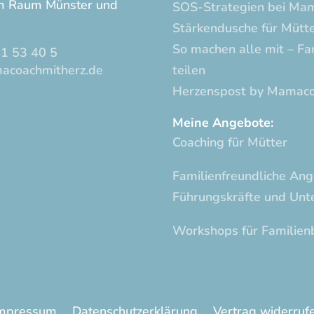
im Raum Münster und
SOS-Strategien bei Ma
Stärkendusche für Mütt
So machen alle mit – Fa
1 53 40 5
acoachmitherz.de
teilen
Herzenspost by Mamaco
Meine Angebote:
Coaching für Mütter
Familienfreundliche Ang
Führungskräfte und Un
Workshops für Familien
mpressum
Datenschutzerklärung
Vertrag widerruf