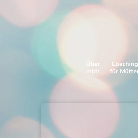
Über
Coaching
mich
für Mütte