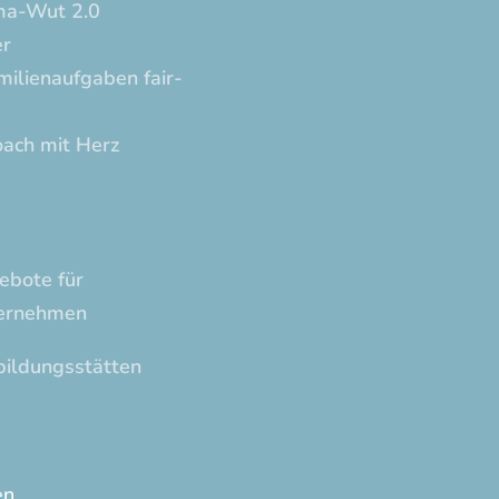
ma-Wut 2.0
er
milienaufgaben fair-
ach mit Herz
ebote für
ternehmen
bildungsstätten
en