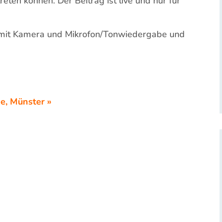
eten können. Der Beitrag ist live und nur für
mit Kamera und Mikrofon/Tonwiedergabe und
e, Münster »